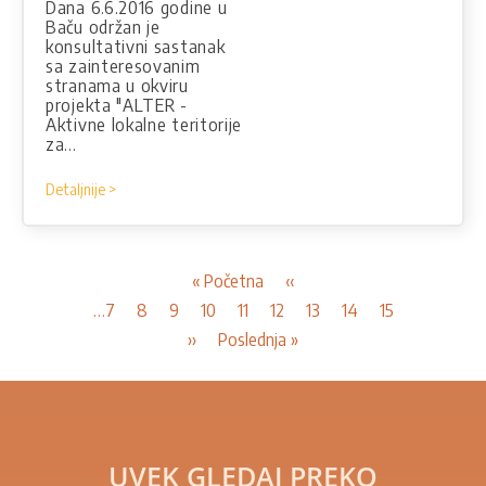
Dana 6.6.2016 godine u
Baču održan je
konsultativni sastanak
sa zainteresovanim
stranama u okviru
projekta "ALTER -
Aktivne lokalne teritorije
za…
Detaljnije >
Pagination
First
« Početna
Previous
‹‹
page
page
Page
…
7
Page
8
Page
9
Page
10
Page
11
Page
12
Page
13
Current
14
Page
15
page
Next
››
Last
Poslednja »
page
page
UVEK GLEDAJ PREKO