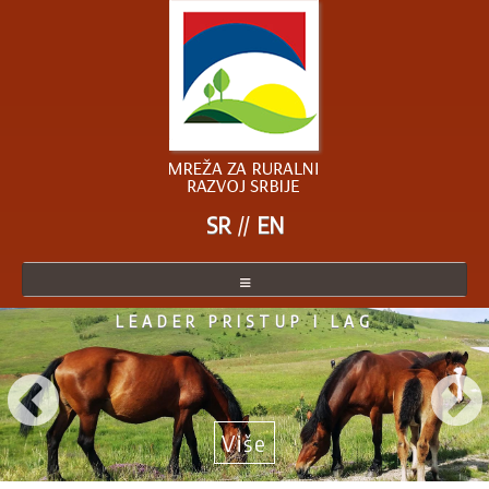
SR
EN
AKTUELNO IZ RURALNE MREŽE
O MREŽI
SRBIJE
ČLANICE MREŽE
POSTANITE ČLANICA
Više
AKTUELNO