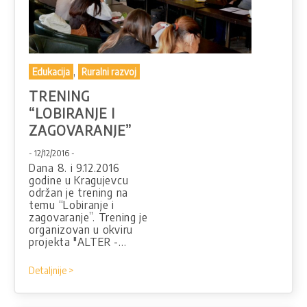
,
Edukacija
Ruralni razvoj
TRENING
“LOBIRANJE I
ZAGOVARANJE”
- 12/12/2016 -
Dana 8. i 9.12.2016
godine u Kragujevcu
održan je trening na
temu “Lobiranje i
zagovaranje”. Trening je
organizovan u okviru
projekta "ALTER -…
Detaljnije >