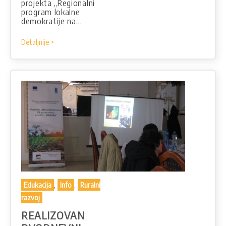
projekta „Regionalni
program lokalne
demokratije na…
Detaljnije >
,
,
Edukacija
Info
Ruralni
razvoj
REALIZOVAN