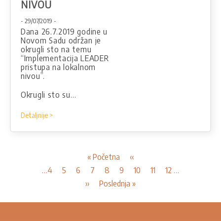
NIVOU
- 29/07/2019 -
Dana 26.7.2019 godine u
Novom Sadu održan je
okrugli sto na temu
“Implementacija LEADER
pristupa na lokalnom
nivou”.
Okrugli sto su…
Detaljnije >
Pagination
First
« Početna
Previous
‹‹
page
page
Page
…
4
Page
5
Page
6
Page
7
Current
8
Page
9
Page
10
Page
11
Page
12
…
page
Next
››
Last
Poslednja »
page
page