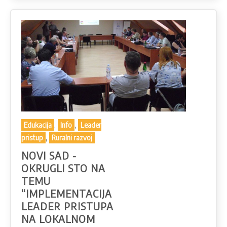
,
,
Edukacija
Info
Leader
,
pristup
Ruralni razvoj
NOVI SAD -
OKRUGLI STO NA
TEMU
“IMPLEMENTACIJA
LEADER PRISTUPA
NA LOKALNOM