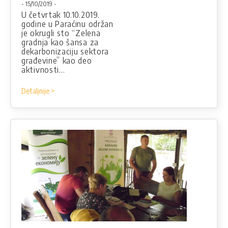
- 15/10/2019 -
U četvrtak 10.10.2019.
godine u Paraćinu održan
je okrugli sto “Zelena
gradnja kao šansa za
dekarbonizaciju sektora
građevine” kao deo
aktivnosti…
Detaljnije >