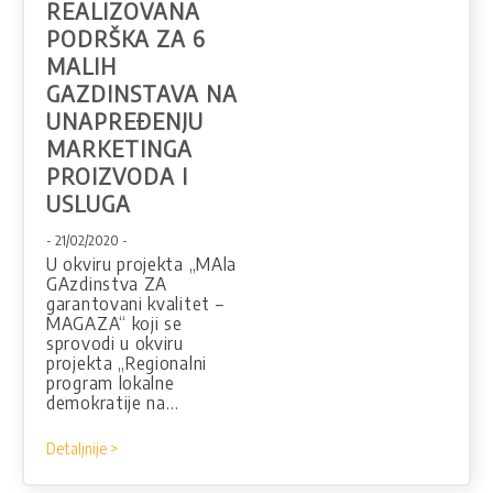
REALIZOVANA
PODRŠKA ZA 6
MALIH
GAZDINSTAVA NA
UNAPREĐENJU
MARKETINGA
PROIZVODA I
USLUGA
- 21/02/2020 -
U okviru projekta „MAla
GAzdinstva ZA
garantovani kvalitet –
MAGAZA“ koji se
sprovodi u okviru
projekta „Regionalni
program lokalne
demokratije na…
Detaljnije >