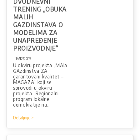
DVODNEVNI
TRENING „OBUKA
MALIH
GAZDINSTAVA O
MODELIMA ZA
UNAPREĐENJE
PROIZVODNJE“
- 14/12/2019 -
U okviru projekta „MAla
GAzdinstva ZA
garantovani kvalitet –
MAGAZA“ koji se
sprovodi u okviru
projekta „Regionalni
program lokalne
demokratije na…
Detaljnije >