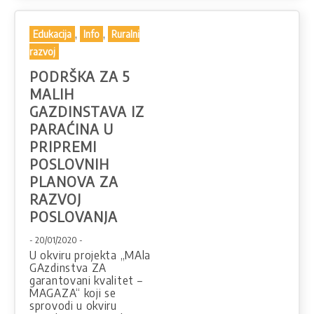
,
,
Edukacija
Info
Ruralni
razvoj
PODRŠKA ZA 5
MALIH
GAZDINSTAVA IZ
PARAĆINA U
PRIPREMI
POSLOVNIH
PLANOVA ZA
RAZVOJ
POSLOVANJA
- 20/01/2020 -
U okviru projekta „MAla
GAzdinstva ZA
garantovani kvalitet –
MAGAZA“ koji se
sprovodi u okviru