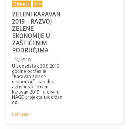
,
Edukacija
Info
ZELENI KARAVAN
2019 - RAZVOJ
ZELENE
EKONOMIJE U
ZAŠTIĆENIM
PODRUČJIMA
- 02/10/2019 -
U ponedeljak 30.9.2019
godine održan je
“Karavan zelene
ekonomije” kao deo
aktivnosti ‘’Zeleni
karavan 2019’’ u okviru
NAGE projekta (podržan
od…
Detaljnije >