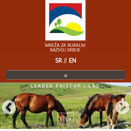
SR
EN
LEADER PRISTUP I LAG
O MREŽI
ČLANICE MREŽE
POSTANITE ČLANICA
Više
AKTUELNO