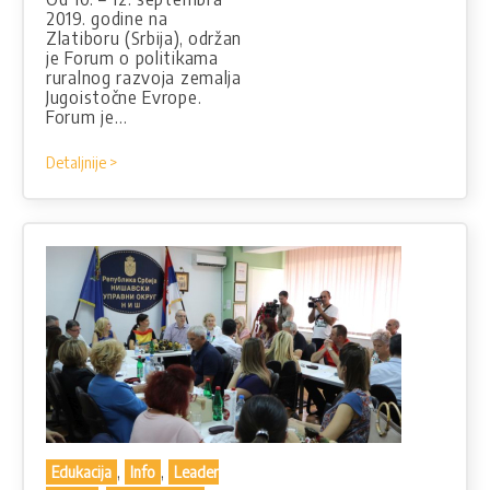
2019. godine na
Zlatiboru (Srbija), održan
je Forum o politikama
ruralnog razvoja zemalja
Jugoistočne Evrope.
Forum je…
Detaljnije >
,
,
Edukacija
Info
Leader