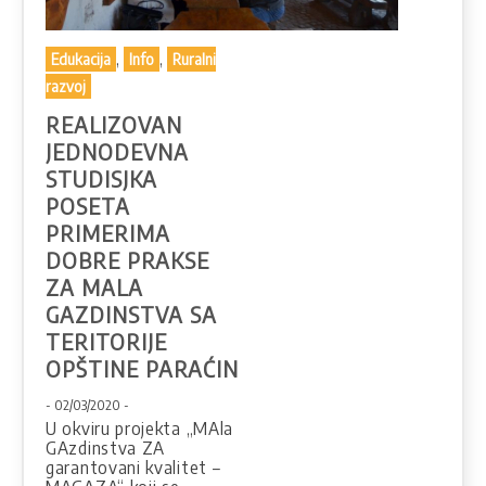
,
,
Edukacija
Info
Ruralni
razvoj
REALIZOVAN
JEDNODEVNA
STUDISJKA
POSETA
PRIMERIMA
DOBRE PRAKSE
ZA MALA
GAZDINSTVA SA
TERITORIJE
OPŠTINE PARAĆIN
- 02/03/2020 -
U okviru projekta „MAla
GAzdinstva ZA
garantovani kvalitet –