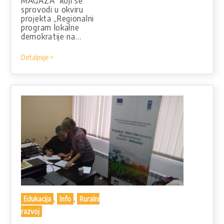
MAGAZA“ koji se
sprovodi u okviru
projekta „Regionalni
program lokalne
demokratije na…
Detaljnije >
,
,
Edukacija
Info
Ruralni
razvoj