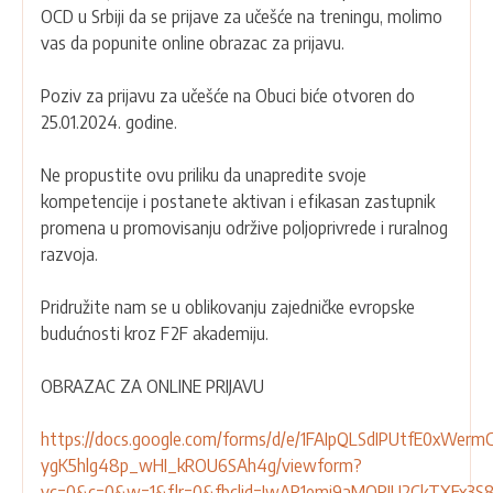
OCD u Srbiji da se prijave za učešće na treningu, molimo
vas da popunite online obrazac za prijavu.
Poziv za prijavu za učešće na Obuci biće otvoren do
25.01.2024. godine.
Ne propustite ovu priliku da unapredite svoje
kompetencije i postanete aktivan i efikasan zastupnik
promena u promovisanju održive poljoprivrede i ruralnog
razvoja.
Pridružite nam se u oblikovanju zajedničke evropske
budućnosti kroz F2F akademiju.
OBRAZAC ZA ONLINE PRIJAVU
https://docs.google.com/forms/d/e/1FAIpQLSdIPUtfE0xWermC
ygK5hlg48p_wHI_kROU6SAh4g/viewform?
vc=0&c=0&w=1&flr=0&fbclid=IwAR1emi9aMORIU2CkTXFx3