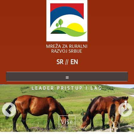
SR
EN
LEADER PRISTUP I LAG
O MREŽI
ČLANICE MREŽE
POSTANITE ČLANICA
Više
AKTUELNO