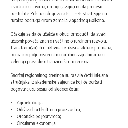
životnim uslovima, omogućavajući im da prenesu
postulate Zelenog dogovora EU i F2F strategije na
ruralna područja širom zemalja Zapadnog Balkana.
Očekuje se da će učešće u obuci omogućiti da svaki
učesnik poveća znanje i veštine o ruralnom razvoju,
transformišući ih u aktivne i efikasne aktere promena,
pomažući poljoprivrednim i ruralnim zajednicama u
zelenoj i pravednoj tranziciji širom regiona.
Sadržaj regionalnog treninga su razvila četiri iskusna
stručnjaka iz akademske zajednice koji će održati
odgovarajuću sesiju od sledeće četiri:
• Agroekologija;
• Održiva hortikulturna proizvodnja;
• Organska poljoprivreda;
• Cirkularna ekonomija.