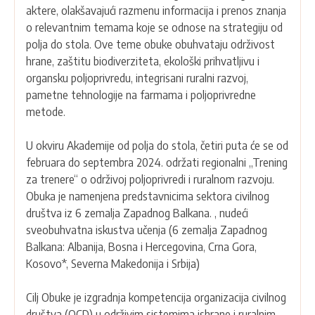
aktere, olakšavajući razmenu informacija i prenos znanja
o relevantnim temama koje se odnose na strategiju od
polja do stola. Ove teme obuke obuhvataju održivost
hrane, zaštitu biodiverziteta, ekološki prihvatljivu i
organsku poljoprivredu, integrisani ruralni razvoj,
pametne tehnologije na farmama i poljoprivredne
metode.
U okviru Akademije od polja do stola, četiri puta će se od
februara do septembra 2024. održati regionalni „Trening
za trenere“ o održivoj poljoprivredi i ruralnom razvoju.
Obuka je namenjena predstavnicima sektora civilnog
društva iz 6 zemalja Zapadnog Balkana. , nudeći
sveobuhvatna iskustva učenja (6 zemalja Zapadnog
Balkana: Albanija, Bosna i Hercegovina, Crna Gora,
Kosovo*, Severna Makedonija i Srbija)
Cilj Obuke je izgradnja kompetencija organizacija civilnog
društva (OCD) u održivim sistemima ishrane i ruralnim