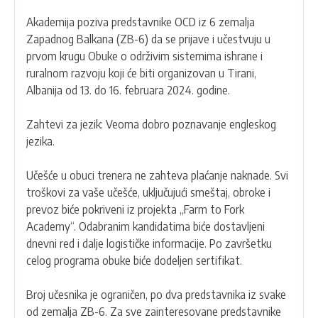
Akademija poziva predstavnike OCD iz 6 zemalja
Zapadnog Balkana (ZB-6) da se prijave i učestvuju u
prvom krugu Obuke o održivim sistemima ishrane i
ruralnom razvoju koji će biti organizovan u Tirani,
Albanija od 13. do 16. februara 2024. godine.
Zahtevi za jezik: Veoma dobro poznavanje engleskog
jezika.
Učešće u obuci trenera ne zahteva plaćanje naknade. Svi
troškovi za vaše učešće, uključujući smeštaj, obroke i
prevoz biće pokriveni iz projekta „Farm to Fork
Academy“. Odabranim kandidatima biće dostavljeni
dnevni red i dalje logističke informacije. Po završetku
celog programa obuke biće dodeljen sertifikat.
Broj učesnika je ograničen, po dva predstavnika iz svake
od zemalja ZB-6. Za sve zainteresovane predstavnike