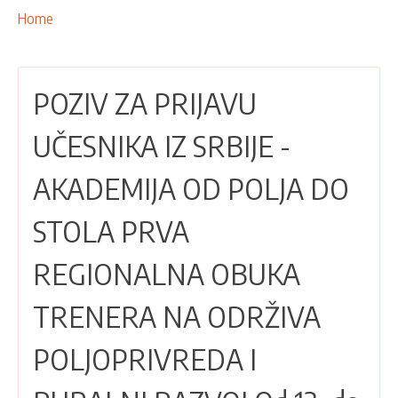
NAŠE AKTIVNOSTI
Breadcrumbs
You
Home
are
PROJEKTI
here:
LEADER PRISTUP I LAG
POZIV ZA PRIJAVU
EU INTEGRACIJA
RURALNI RAZVOJ
UČESNIKA IZ SRBIJE -
UMREŽAVANJE
AKADEMIJA OD POLJA DO
PARTNERI
STOLA PRVA
KONTAKTI
REGIONALNA OBUKA
TRENERA NA ODRŽIVA
POLJOPRIVREDA I