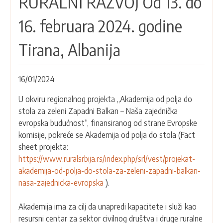
RURALNI RAZVOJ Od 13. do
16. februara 2024. godine
Tirana, Albanija
16/01/2024
U okviru regionalnog projekta „Akademija od polja do
stola za zeleni Zapadni Balkan – Naša zajednička
evropska budućnost“, finansiranog od strane Evropske
komisije, pokreće se Akademija od polja do stola (Fact
sheet projekta:
https://www.ruralsrbija.rs/index.php/srl/vest/projekat-
akademija-od-polja-do-stola-za-zeleni-zapadni-balkan-
nasa-zajednicka-evropska
).
Akademija ima za cilj da unapredi kapacitete i služi kao
resursni centar za sektor civilnog društva i druge ruralne