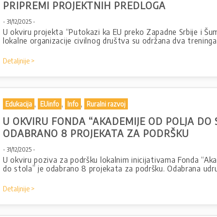
PRIPREMI PROJEKTNIH PREDLOGA
- 31/12/2025 -
U okviru projekta “Putokazi ka EU preko Zapadne Srbije i Šu
lokalne organizacije civilnog društva su održana dva treninga
Detaljnije >
,
,
,
Edukacija
EUinfo
Info
Ruralni razvoj
U OKVIRU FONDA “AKADEMIJE OD POLJA DO 
ODABRANO 8 PROJEKATA ZA PODRŠKU
- 31/12/2025 -
U okviru poziva za podršku lokalnim inicijativama Fonda “Aka
do stola” je odabrano 8 projekata za podršku. Odabrana udr
Detaljnije >