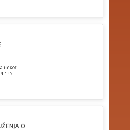
Е
а неког
оје су
UŽENJA O