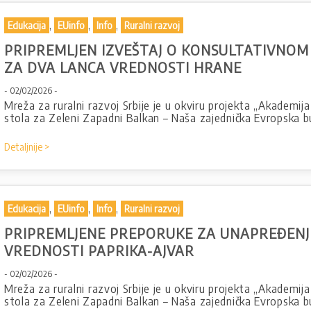
,
,
,
Edukacija
EUinfo
Info
Ruralni razvoj
PRIPREMLJEN IZVEŠTAJ O KONSULTATIVNOM
ZA DVA LANCA VREDNOSTI HRANE
- 02/02/2026 -
Mreža za ruralni razvoj Srbije je u okviru projekta „Akademija
stola za Zeleni Zapadni Balkan – Naša zajednička Evropska 
Detaljnije >
,
,
,
Edukacija
EUinfo
Info
Ruralni razvoj
PRIPREMLJENE PREPORUKE ZA UNAPREĐENJ
VREDNOSTI PAPRIKA-AJVAR
- 02/02/2026 -
Mreža za ruralni razvoj Srbije je u okviru projekta „Akademija
stola za Zeleni Zapadni Balkan – Naša zajednička Evropska 