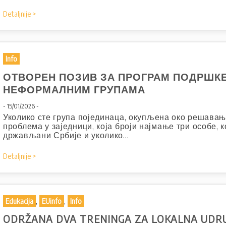
Detaljnije >
Info
ОТВОРЕН ПОЗИВ ЗА ПРОГРАМ ПОДРШК
НЕФОРМАЛНИМ ГРУПАМА
- 15/01/2026 -
Уколико сте група појединаца, окупљена око решавањ
проблема у заједници, која броји најмање три особе, к
држављани Србије и уколико…
Detaljnije >
,
,
Edukacija
EUinfo
Info
ODRŽANA DVA TRENINGA ZA LOKALNA UDR