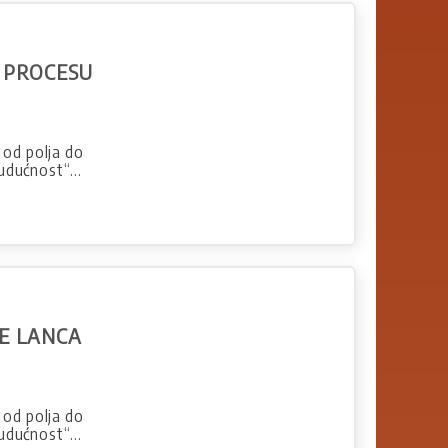
 PROCESU
 od polja do
budućnost“…
E LANCA
 od polja do
budućnost“…