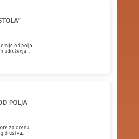
STOLA”
A
demije od polja
ih udruženja…
OD POLJA
atore za ocenu
nog društva…