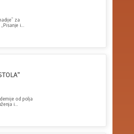
madije” za
 „Pisanje i…
STOLA”
demije od polja
uženja i…