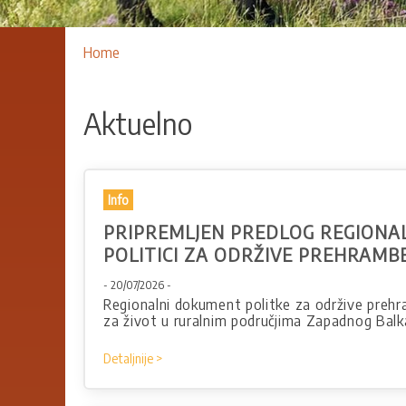
Breadcrumbs
You
Home
are
here:
Aktuelno
Info
PRIPREMLJEN PREDLOG REGION
POLITICI ZA ODRŽIVE PREHRAMB
- 20/07/2026 -
Regionalni dokument politke za održive preh
za život u ruralnim područjima Zapadnog Bal
Detaljnije >