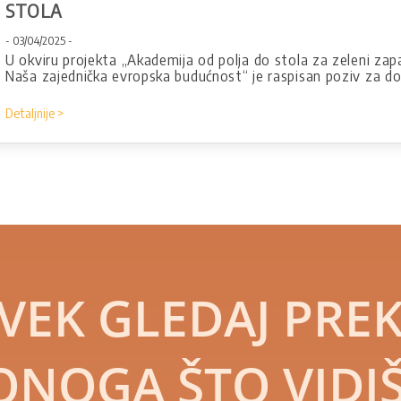
STOLA
- 03/04/2025 -
U okviru projekta „Akademija od polja do stola za zeleni zap
Naša zajednička evropska budućnost“ je raspisan poziv za d
Detaljnije >
VEK GLEDAJ PRE
ONOGA ŠTO VIDIŠ