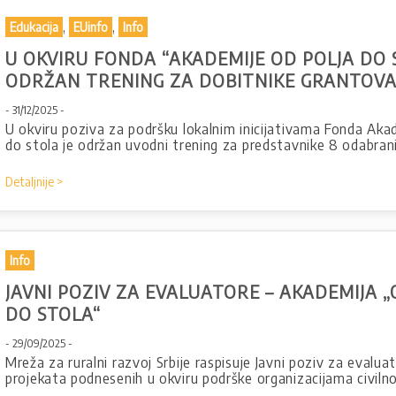
,
,
Edukacija
EUinfo
Info
U OKVIRU FONDA “AKADEMIJE OD POLJA DO 
ODRŽAN TRENING ZA DOBITNIKE GRANTOV
- 31/12/2025 -
U okviru poziva za podršku lokalnim inicijativama Fonda Aka
do stola je održan uvodni trening za predstavnike 8 odabran
Detaljnije >
Info
JAVNI POZIV ZA EVALUATORE – AKADEMIJA „
DO STOLA“
- 29/09/2025 -
Mreža za ruralni razvoj Srbije raspisuje Javni poziv za evalu
projekata podnesenih u okviru podrške organizacijama civil