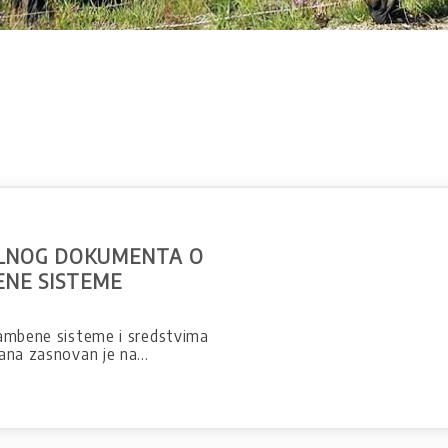
ALNOG DOKUMENTA O
ENE SISTEME
rambene sisteme i sredstvima
kana zasnovan je na…