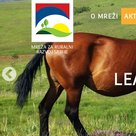
O MREŽI
AK
LE