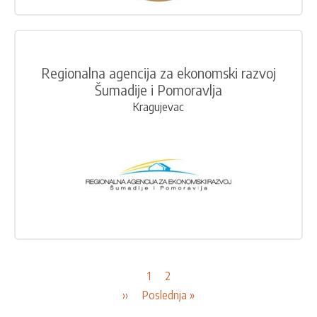
Regionalna agencija za ekonomski razvoj
Šumadije i Pomoravlja
Kragujevac
Pagination
Current
1
Page
2
page
Next
››
Last
Poslednja »
page
page