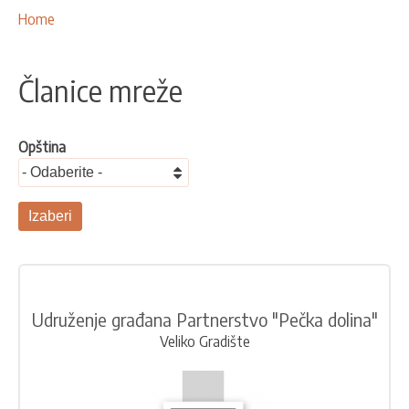
NAŠE AKTIVNOSTI
Breadcrumbs
You
Home
are
PROJEKTI
here:
LEADER PRISTUP I LAG
Članice mreže
EU INTEGRACIJA
RURALNI RAZVOJ
Opština
UMREŽAVANJE
PARTNERI
KONTAKTI
Udruženje građana Partnerstvo "Pečka dolina"
Veliko Gradište