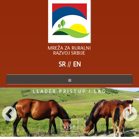
SR
EN
LEADER PRISTUP I LAG
O MREŽI
ČLANICE MREŽE
POSTANITE ČLANICA
Više
AKTUELNO