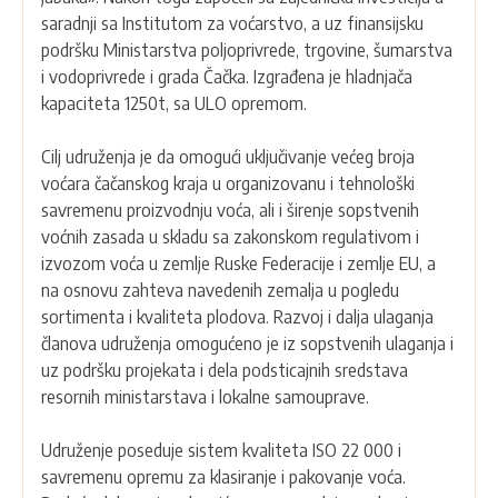
saradnji sa Institutom za voćarstvo, a uz finansijsku
podršku Ministarstva poljoprivrede, trgovine, šumarstva
i vodoprivrede i grada Čačka. Izgrađena je hladnjača
kapaciteta 1250t, sa ULO opremom.
Cilj udruženja je da omogući uključivanje većeg broja
voćara čačanskog kraja u organizovanu i tehnološki
savremenu proizvodnju voća, ali i širenje sopstvenih
voćnih zasada u skladu sa zakonskom regulativom i
izvozom voća u zemlje Ruske Federacije i zemlje EU, a
na osnovu zahteva navedenih zemalja u pogledu
sortimenta i kvaliteta plodova. Razvoj i dalja ulaganja
članova udruženja omogućeno je iz sopstvenih ulaganja i
uz podršku projekata i dela podsticajnih sredstava
resornih ministarstava i lokalne samouprave.
Udruženje poseduje sistem kvaliteta ISO 22 000 i
savremenu opremu za klasiranje i pakovanje voća.