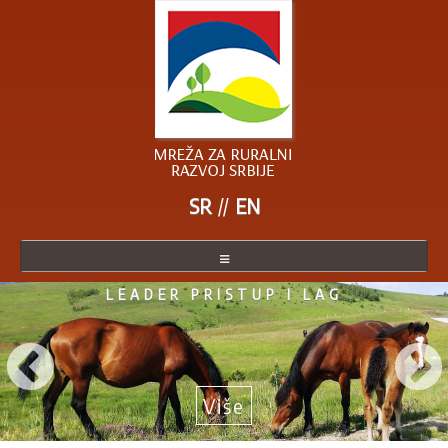
SR
EN
LEADER PRISTUP I LAG
O MREŽI
ČLANICE MREŽE
POSTANITE ČLANICA
Više
AKTUELNO