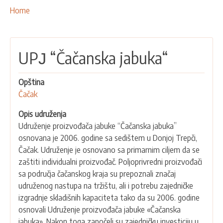
NAŠE AKTIVNOSTI
Breadcrumbs
You
Home
are
PROJEKTI
here:
LEADER PRISTUP I LAG
UPЈ “Čačanska jabuka“
EU INTEGRACIJA
RURALNI RAZVOJ
Opština
UMREŽAVANJE
Čačak
PARTNERI
Opis udruženja
Udruženje proizvođača jabuke “Čačanska jabuka”
KONTAKTI
osnovana je 2006. godine sa sedištem u Donjoj Trepči,
Čačak. Udruženje je osnovano sa primarnim ciljem da se
zaštiti individualni proizvođač. Poljoprivredni proizvođači
sa područja čačanskog kraja su prepoznali značaj
udruženog nastupa na tržištu, ali i potrebu zajedničke
izgradnje skladišnih kapaciteta tako da su 2006. godine
osnovali Udruženje proizvođača jabuke «Čačanska
jabuka». Nakon toga započeli su zajedničku investiciju u