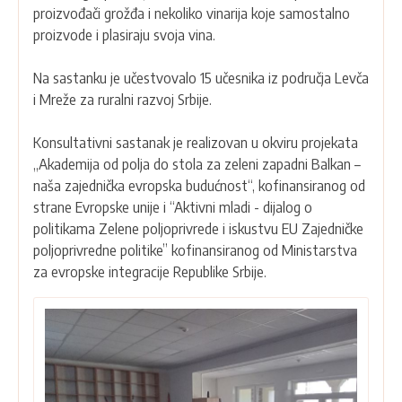
proizvođači grožđa i nekoliko vinarija koje samostalno
proizvode i plasiraju svoja vina.
Na sastanku je učestvovalo 15 učesnika iz područja Levča
i Mreže za ruralni razvoj Srbije.
Konsultativni sastanak je realizovan u okviru projekata
„Akademija od polja do stola za zeleni zapadni Balkan –
naša zajednička evropska budućnost“, kofinansiranog od
strane Evropske unije i “Aktivni mladi - dijalog o
politikama Zelene poljoprivrede i iskustvu EU Zajedničke
poljoprivredne politike” kofinansiranog od Ministarstva
za evropske integracije Republike Srbije.