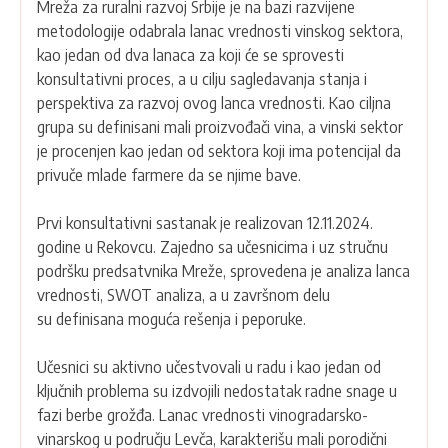
Mreža za ruralni razvoj Srbije je na bazi razvijene
metodologije odabrala lanac vrednosti vinskog sektora,
kao jedan od dva lanaca za koji će se sprovesti
konsultativni proces, a u cilju sagledavanja stanja i
perspektiva za razvoj ovog lanca vrednosti. Kao ciljna
grupa su definisani mali proizvođači vina, a vinski sektor
je procenjen kao jedan od sektora koji ima potencijal da
privuče mlade farmere da se njime bave.
Prvi konsultativni sastanak je realizovan 12.11.2024.
godine u Rekovcu. Zajedno sa učesnicima i uz stručnu
podršku predsatvnika Mreže, sprovedena je analiza lanca
vrednosti, SWOT analiza, a u završnom delu
su definisana moguća rešenja i peporuke.
Učesnici su aktivno učestvovali u radu i kao jedan od
ključnih problema su izdvojili nedostatak radne snage u
fazi berbe grožđa. Lanac vrednosti vinogradarsko-
vinarskog u području Levča, karakterišu mali porodični