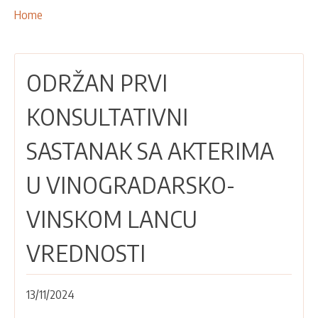
NAŠE AKTIVNOSTI
Breadcrumbs
You
Home
are
PROJEKTI
here:
LEADER PRISTUP I LAG
ODRŽAN PRVI
EU INTEGRACIJA
RURALNI RAZVOJ
KONSULTATIVNI
UMREŽAVANJE
SASTANAK SA AKTERIMA
PARTNERI
U VINOGRADARSKO-
KONTAKTI
VINSKOM LANCU
VREDNOSTI
13/11/2024