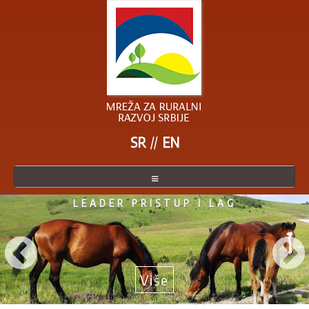
SR
EN
LEADER PRISTUP I LAG
O MREŽI
ČLANICE MREŽE
POSTANITE ČLANICA
Više
AKTUELNO