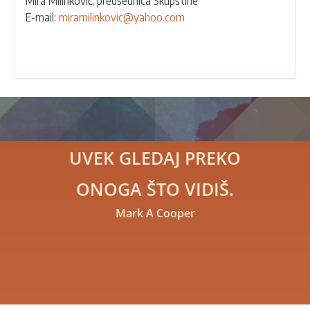
Mira Milinković, predsednica Skupštine
E-mail:
miramilinkovic@yahoo.com
UVEK GLEDAJ PREKO
ONOGA ŠTO VIDIŠ.
Mark A Cooper