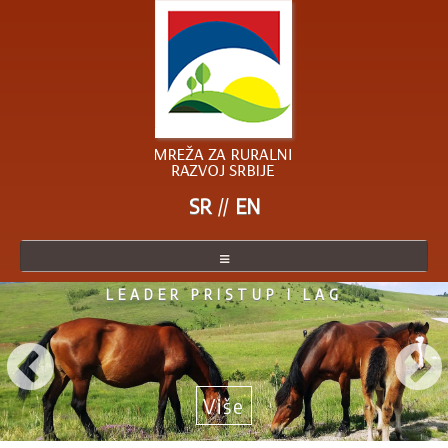
SR
EN
LEADER PRISTUP I LAG
O MREŽI
ČLANICE MREŽE
POSTANITE ČLANICA
Više
AKTUELNO