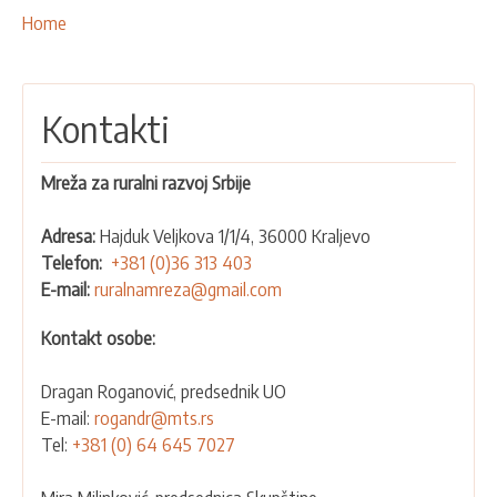
NAŠE AKTIVNOSTI
Breadcrumbs
You
Home
are
PROJEKTI
here:
LEADER PRISTUP I LAG
Kontakti
EU INTEGRACIJA
RURALNI RAZVOJ
Mreža za ruralni razvoj Srbije
UMREŽAVANJE
Adresa:
Hajduk Veljkova 1/1/4, 36000 Kraljevo
PARTNERI
Telefon:
+381 (0)36 313 403
E-mail:
ruralnamreza@gmail.com
KONTAKTI
Kontakt osobe:
Dragan Roganović, predsednik UO
E-mail:
rogandr@mts.rs
Tel:
+381 (0) 64 645 7027