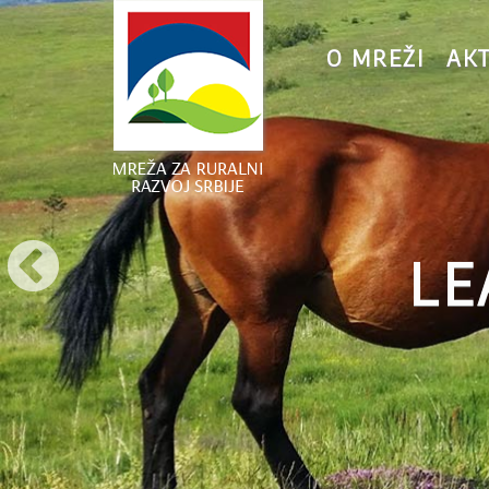
O MREŽI
AK
LE