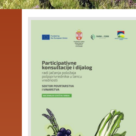
alnog
ržive