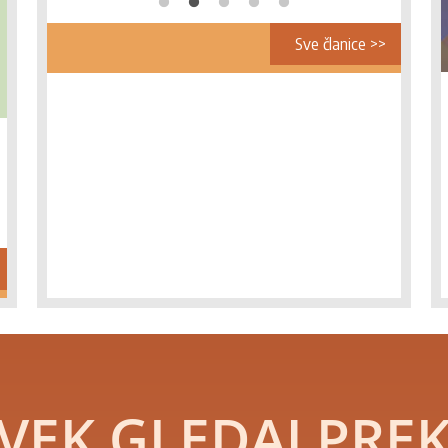
Sve članice >>
Pripremljene preporuke za
unapređenje lanca vrednosti paprika-
ajvar
VEK GLEDAJ PRE