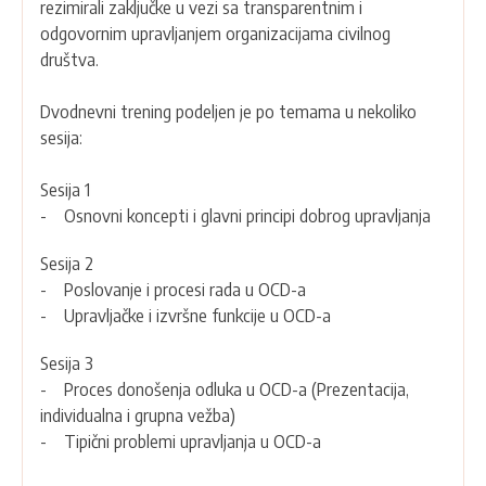
rezimirali zaključke u vezi sa transparentnim i
odgovornim upravljanjem organizacijama civilnog
društva.
Dvodnevni trening podeljen je po temama u nekoliko
sesija:
Sesija 1
- Osnovni koncepti i glavni principi dobrog upravljanja
Sesija 2
- Poslovanje i procesi rada u OCD-a
- Upravljačke i izvršne funkcije u OCD-a
Sesija 3
- Proces donošenja odluka u OCD-a (Prezentacija,
individualna i grupna vežba)
- Tipični problemi upravljanja u OCD-a