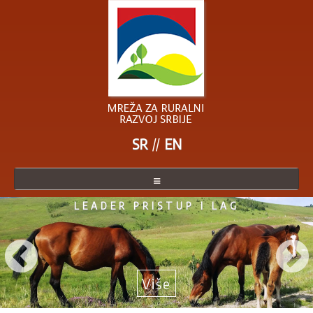
SR
EN
LEADER PRISTUP I LAG
O MREŽI
ČLANICE MREŽE
POSTANITE ČLANICA
Više
AKTUELNO