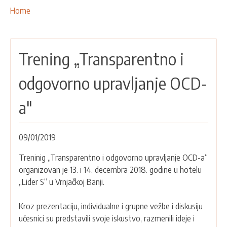
NAŠE AKTIVNOSTI
Breadcrumbs
You
Home
are
PROJEKTI
here:
LEADER PRISTUP I LAG
Trening „Transparentno i
EU INTEGRACIJA
RURALNI RAZVOJ
odgovorno upravljanje OCD-
UMREŽAVANJE
a"
PARTNERI
09/01/2019
KONTAKTI
Treninig „Transparentno i odgovorno upravljanje OCD-a“
organizovan je 13. i 14. decembra 2018. godine u hotelu
„Lider S“ u Vrnjačkoj Banji.
Kroz prezentaciju, individualne i grupne vežbe i diskusiju
učesnici su predstavili svoje iskustvo, razmenili ideje i