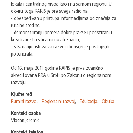
lokala i centralnog nivoa kao i na samom regionu. U
okviru toga RARIS je pre svega radio na:
- obezbeđivanju pristupa informacijama od značaja za
ruralne sredine,
- demonstriranju primera dobre prakse i podsticanju
kreativnosti i sticanju novih znanja,
- stvaranju uslova za razvoj i korišćenje postojećih
potencijala.
Od 16. maja 2011. godine RARIS je prva zvanično
akreditovana RRA u Srbiji po Zakonu o regionalnom
razvoju.
Ključne reči
Ruralni razvoj
Regionalni razvoj
Edukacija
Obuka
Kontakt osoba
Vladan Jeremić
Kontakt telefon