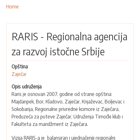
NAŠE AKTIVNOSTI
Breadcrumbs
You
Home
are
PROJEKTI
here:
LEADER PRISTUP I LAG
RARIS - Regionalna agencija
EU INTEGRACIJA
RURALNI RAZVOJ
za razvoj istočne Srbije
UMREŽAVANJE
Opština
PARTNERI
Zaječar
KONTAKTI
Opis udruženja
Raris je osnovan 2007. godine od strane opština:
Majdanpek, Bor, Kladovo, Zaječar, Knjaževac, Boljevac i
Sokobanja, Regionalne privredne komore iz Zaječara,
Preduzeća za puteve Zaječar, Udruženja Timočki klub i
Fakulteta za mandžment iz Zaječara.
Vizija RARIS-a je balansiran i ujednačeniji regionalni