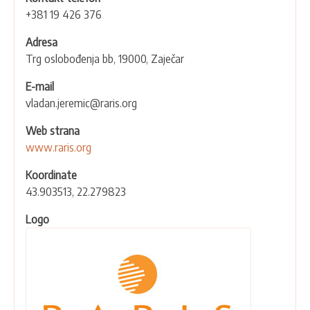
+381 19 426 376
Adresa
Trg oslobođenja bb, 19000, Zaječar
E-mail
vladan.jeremic@raris.org
Web strana
www.raris.org
Koordinate
43.903513, 22.279823
Logo