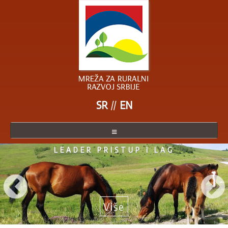
SR
EN
LEADER PRISTUP I LAG
O MREŽI
ČLANICE MREŽE
POSTANITE ČLANICA
Više
AKTUELNO